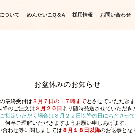
について
めんたいこQ＆A
採用情報
お問い合わせ
お盆休みのお知らせ
の最終受付は
８月７日の
１７時まで
とさせていただき
以降のご注文は
８
月２０
日
より随時発送させていただき
ご指定いただく場合は８月
２
２
日以降の日にちとさせ
何卒ご理解いただきますようお願い申しあげます。
い合わせ等に関しましては
８月１８日以降
のお返事とな